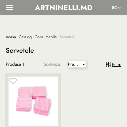
ARTNINELLI.MD
RO
Acasa
Catalog
Сonsumabile
Servetele
Servetele
Produse
1
Sorteaza:
Pret
Filtre
mai
mic